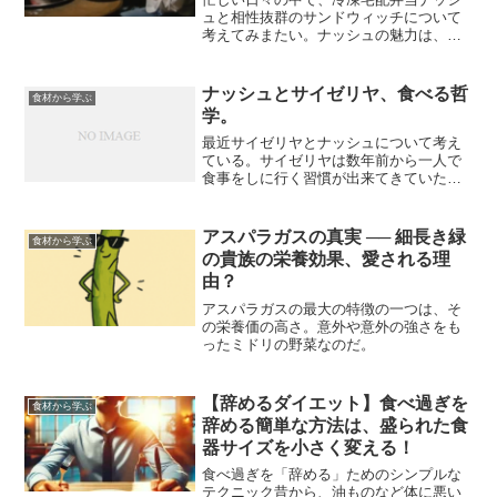
ュと相性抜群のサンドウィッチについて
考えてみまたい。ナッシュの魅力は、栄
養バランスの取れたおかずを簡単に楽し
める点、それをアレンジしてサンドウィ
ッチに取り入れると、新たな楽しみ方が
ナッシュとサイゼリヤ、食べる哲
食材から学ぶ
広がる。サンドウィッチと...
学。
最近サイゼリヤとナッシュについて考え
ている。サイゼリヤは数年前から一人で
食事をしに行く習慣が出来てきていた。
それからナッシュという宅配食のサービ
スを知り始める。サイゼリヤとナッシ
ュ。何か似ているのだ。サイゼリヤの公
アスパラガスの真実 ── 細長き緑
食材から学ぶ
式サイトを見ると、サイゼリ...
の貴族の栄養効果、愛される理
由？
アスパラガスの最大の特徴の一つは、そ
の栄養価の高さ。意外や意外の強さをも
ったミドリの野菜なのだ。
【辞めるダイエット】食べ過ぎを
食材から学ぶ
辞める簡単な方法は、盛られた食
器サイズを小さく変える！
食べ過ぎを「辞める」ためのシンプルな
テクニック昔から、油ものなど体に悪い