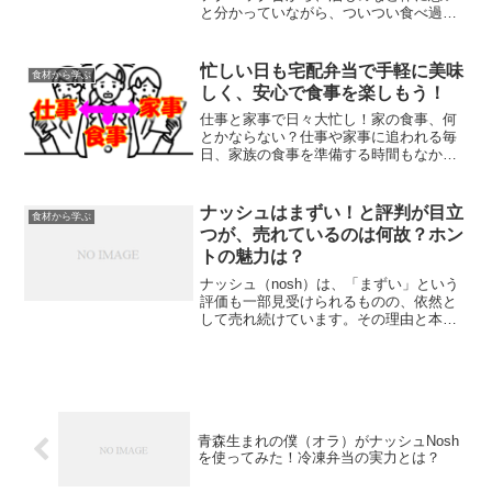
と分かっていながら、ついつい食べ過ぎ
てしまうことは多くの人の悩みです。健
康管理やダイエットの大敵ともなる「過
食」を、ただ我慢するだけではなく、心
忙しい日も宅配弁当で手軽に美味
食材から学ぶ
理的なテクニックを使って...
しく、安心で食事を楽しもう！
仕事と家事で日々大忙し！家の食事、何
とかならない？仕事や家事に追われる毎
日、家族の食事を準備する時間もなかな
か取れませんよね。そこで、今回は忙し
い日でも手軽に美味しく食事を楽しめる
「宅配弁当」についてご紹介します。
ナッシュはまずい！と評判が目立
食材から学ぶ
つが、売れているのは何故？ホン
トの魅力は？
ナッシュ（nosh）は、「まずい」という
評価も一部見受けられるものの、依然と
して売れ続けています。その理由と本当
の魅力について以下の点に注目して解説
します。なぜ「まずい」という評価があ
るのか？味の好みは個人差が大きい食べ
物の味に関する評価は...
青森生まれの僕（オラ）がナッシュNosh
を使ってみた！冷凍弁当の実力とは？